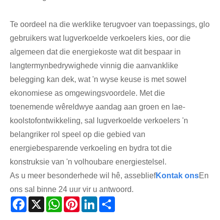
Te oordeel na die werklike terugvoer van toepassings, glo
gebruikers wat lugverkoelde verkoelers kies, oor die
algemeen dat die energiekoste wat dit bespaar in
langtermynbedrywighede vinnig die aanvanklike
belegging kan dek, wat 'n wyse keuse is met sowel
ekonomiese as omgewingsvoordele. Met die
toenemende wêreldwye aandag aan groen en lae-
koolstofontwikkeling, sal lugverkoelde verkoelers 'n
belangriker rol speel op die gebied van
energiebesparende verkoeling en bydra tot die
konstruksie van 'n volhoubare energiestelsel.
As u meer besonderhede wil hê, asseblief
Kontak ons
En
ons sal binne 24 uur vir u antwoord.
Facebook
X
WhatsApp
Pinterest
LinkedIn
Share