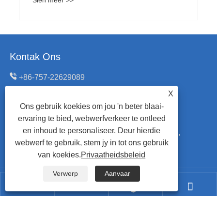
Sien meer >>
Kontak Ons
+86-757-22629089
X
+86-18934310313
Ons gebruik koekies om jou 'n beter blaai-
cindy@bluewayhp.com
ervaring te bied, webwerfverkeer te ontleed
en inhoud te personaliseer. Deur hierdie
No.6, Zhanye Road, Honggang Industrial Area,
webwerf te gebruik, stem jy in tot ons gebruik
Daliang, Shunde, Foshan, Guangdong, China.
van koekies.
Privaatheidsbeleid
Verwerp
Aanvaar



Kopiereg © 2024 Foshan Blueway Electric Appliances

Co., Ltd. Alle regte voorbehou.
Links
|
Sitemap
|
RSS
|
XML
|
Privaatheidsbeleid
|