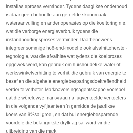
installasieproses verminder. Tydens daaglikse onderhoud
is daar geen behoefte aan gereelde skoonmaak,
wateraanvulling en ander operasies op die koeltoring nie,
wat die verborge energieverbruik tydens die
instandhoudingsproses verminder. Daarbenewens
integreer sommige hoë-end-modelle ook afvalhitteherstel-
tegnologie, wat die afvalhitte wat tydens die koelproses
opgewek word, kan gebruik om huishoudelike water of
werkswinkelverhitting te verhit, die gebruik van energie te
besef en die algehele energiebesparingsdoeltreffendheid
verder te verbeter. Marknavorsingsagentskappe voorspel
dat die wêreldwye markvraag na lugverkoelde verkoelers
in die volgende vyf jaar teen 'n gemiddelde jaarlikse
koers van 8%sal groei, en dat hul energiebesparende
voordele die belangrikste dryfkrag sal word vir die
uitbreiding van die mark.