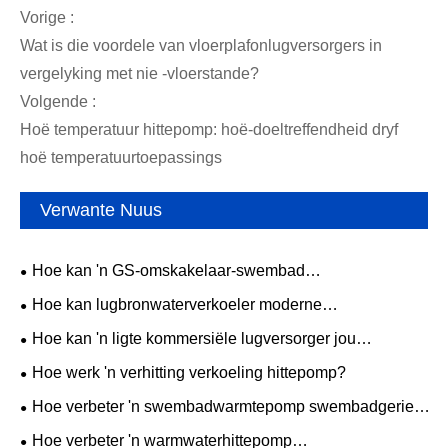
Vorige :
Wat is die voordele van vloerplafonlugversorgers in
vergelyking met nie -vloerstande?
Volgende :
Hoë temperatuur hittepomp: hoë-doeltreffendheid dryf
hoë temperatuurtoepassings
Verwante Nuus
Hoe kan 'n GS-omskakelaar-swembad
warmwaterverhittingspomp energiedoeltreffendheid
Hoe kan lugbronwaterverkoeler moderne
verbeter en u swemseisoen verleng
energiedoeltreffendheid verbeter?
Hoe kan 'n ligte kommersiële lugversorger jou
besigheidsomgewing transformeer?
Hoe werk 'n verhitting verkoeling hittepomp?
Hoe verbeter 'n swembadwarmtepomp swembadgerief
en energiedoeltreffendheid?
Hoe verbeter 'n warmwaterhittepomp