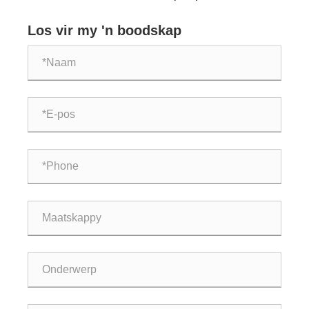
energiedoeltreffendheid en laer nutskoste?
Los vir my 'n boodskap