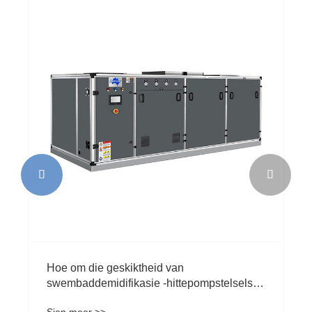


Hoe om die geskiktheid van
swembaddemidifikasie -hittepompstelsels te
bepaal