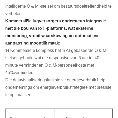
Intelligente O & M -stelsel om bestuursdoeltreffendheid te
verbeter
Kommersiële lugversorgers ondersteun integrasie
met die bou van IoT -platforms, wat eksterne
monitering, vroeë waarskuwing en outomatiese
aanpassing moontlik maak:
'N Kommersiële kompleks het 'n AI-gebaseerde O & M-
stelsel gebruik, wat die responstyd van 6 uur tot 40
minute verminder en O & M-personeelkoste met
45%verminder.
Die datavisualiseringsfunksie vir energieverbruik help
ondernemings om energieverbruikstrategieë met presisie
te optimaliseer.
A