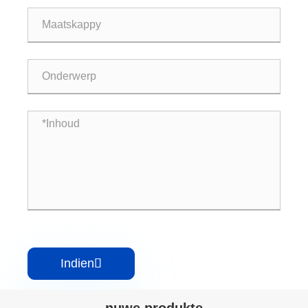
Indien

nuwe produkte