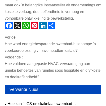
maar ook 'n belangrike instaatsteller vir ondernemings om
koste te verlaag, doeltreffendheid te verhoog en
volhoubare ontwikkeling te bewerkstellig.
Facebook
X
WhatsApp
Pinterest
LinkedIn
Share
Vorige :
Hoe word energiebesparende swembad-hittepompe 'n
voorkeuroplossing vir swembadtermostate?
Volgende :
Hoe voldoen aangepaste HVAC-vervaardiging aan
unieke behoeftes van ruimtes soos hospitale en dryfkoste
en doeltreffendheid?
Verwante Nuus
Hoe kan 'n GS-omskakelaar-swembad