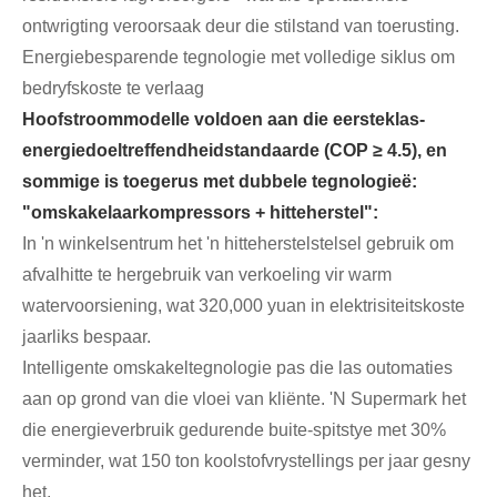
ontwrigting veroorsaak deur die stilstand van toerusting.
Energiebesparende tegnologie met volledige siklus om
bedryfskoste te verlaag
Hoofstroommodelle voldoen aan die eersteklas-
energiedoeltreffendheidstandaarde (COP ≥ 4.5), en
sommige is toegerus met dubbele tegnologieë:
"omskakelaarkompressors + hitteherstel":
In 'n winkelsentrum het 'n hitteherstelstelsel gebruik om
afvalhitte te hergebruik van verkoeling vir warm
watervoorsiening, wat 320,000 yuan in elektrisiteitskoste
jaarliks ​​bespaar.
Intelligente omskakeltegnologie pas die las outomaties
aan op grond van die vloei van kliënte. 'N Supermark het
die energieverbruik gedurende buite-spitstye met 30%
verminder, wat 150 ton koolstofvrystellings per jaar gesny
het.