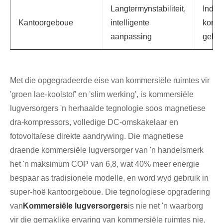
Langtermynstabiliteit,
Indus
Kantoorgeboue
intelligente
kompr
aanpassing
geba
Met die opgegradeerde eise van kommersiële ruimtes vir
'groen lae-koolstof' en 'slim werking', is kommersiële
lugversorgers 'n herhaalde tegnologie soos magnetiese
dra-kompressors, volledige DC-omskakelaar en
fotovoltaïese direkte aandrywing. Die magnetiese
draende kommersiële lugversorger van 'n handelsmerk
het 'n maksimum COP van 6,8, wat 40% meer energie
bespaar as tradisionele modelle, en word wyd gebruik in
super-hoë kantoorgeboue. Die tegnologiese opgradering
van
Kommersiële lugversorgers
is nie net 'n waarborg
vir die gemaklike ervaring van kommersiële ruimtes nie,