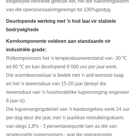
toegewyde eenhede gebruik het, het die nakomingskoers
van die operasiesaalomgewings tot 100%gestyg.
Deurlopende werking met 'n hoë laai vir stabiele
bedrywighede
Kernkomponente voldoen aan standaarde vir
industriële grade:
Rolkompressors het 'n temperatuurweerstand van -30 ℃
tot 60 ℃ en kan deurlopend 8 000 uur per jaar werk.
Die warmtewisselaar is bedek met 'n anti-korrosie-laag
en het 'n lewensduur van 15-20 jaar (terwyl die
lewensduur van 'n huishoudelike lugversorging ongeveer
8 jaar is).
Die lugversorgingstelsel van 'n kantoorgebou werk 24 uur
per dag deur die jaar, met 'n jaarlikse mislukkingskoers
van slegs 1,8% - 3 persentasiepunte laer as dié van
residensiële lugversorgers - wat die operasionele