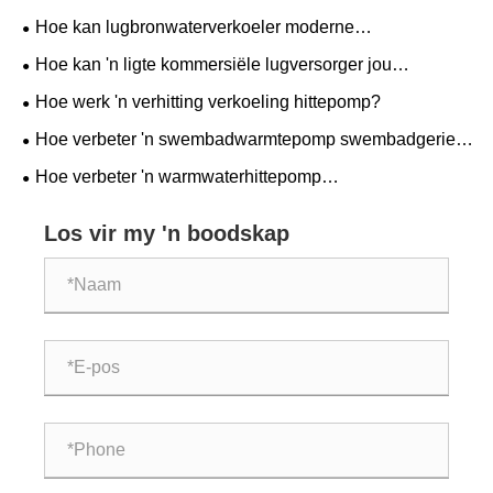
warmwaterverhittingspomp energiedoeltreffendheid
Hoe kan lugbronwaterverkoeler moderne
verbeter en u swemseisoen verleng
energiedoeltreffendheid verbeter?
Hoe kan 'n ligte kommersiële lugversorger jou
besigheidsomgewing transformeer?
Hoe werk 'n verhitting verkoeling hittepomp?
Hoe verbeter 'n swembadwarmtepomp swembadgerief
en energiedoeltreffendheid?
Hoe verbeter 'n warmwaterhittepomp
energiedoeltreffendheid en laer nutskoste?
Los vir my 'n boodskap