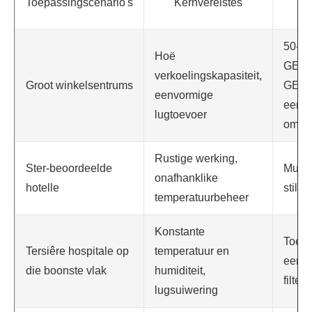
Toepassingscenario's
Kernvereistes
ko
50-5
Hoë
GEK
verkoelingskapasiteit,
Groot winkelsentrums
GEM
eenvormige
eenh
lugtoevoer
omska
Rustige werking,
Ster-beoordeelde
Multi-
onafhanklike
hotelle
stil 
temperatuurbeheer
Konstante
Toeg
Tersiêre hospitale op
temperatuur en
eenh
die boonste vlak
humiditeit,
filters
lugsuiwering