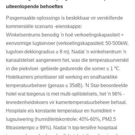
uiteenlopende behoeftes
Pasgemaakte oplossings is beskikbaar vir verskillende
kommersiële scenario -eienskappe:
Winkelsentrums benodig 'n hoë verkoelingskapasiteit +
eenvormige lugtoevoer (verkoelingskapasiteit: 50-500kW,
lugvloei-dekkingradius ≥ 8 m). Nadat 'n winkelsentrum 'n
kanaalstelsel aangeneem het, was die temperatuurverskil
in die piekvloei -gebiede gedurende die somer ≤ 1 ℃.
Hotelkamers prioritiseer stil werking en onafhanklike
temperatuurbeheer (geraas ≤ 35dB). 'N Star-beoordeelde
hotel wat toegerus is met multi-splitstelsels, het 'n 96% -
tevredenheidskoers vir kamertemperatuurbeheer behaal.
Hospitale eis konstante temperatuur en humiditeit +
lugsuiwering (humiditeitskontrole: 40%-60%, PM2.5
filtrasietempo ≥ 99%). Nadat 'n top-tersiêre hospitaal