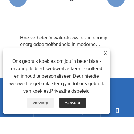
Hoe verbeter 'n water-tot-water-hittepomp
energiedoeltreffendheid in moderne
verwarmingstelsels?
X
Sien meer >>
Ons gebruik koekies om jou 'n beter blaai-
ervaring te bied, webwerfverkeer te ontleed
en inhoud te personaliseer. Deur hierdie
webwerf te gebruik, stem jy in tot ons gebruik
Kontak Ons
van koekies.
Privaatheidsbeleid
Verwerp
Aanvaar
+86-757-22629089




+86-18934310313
cindy@bluewayhp.com