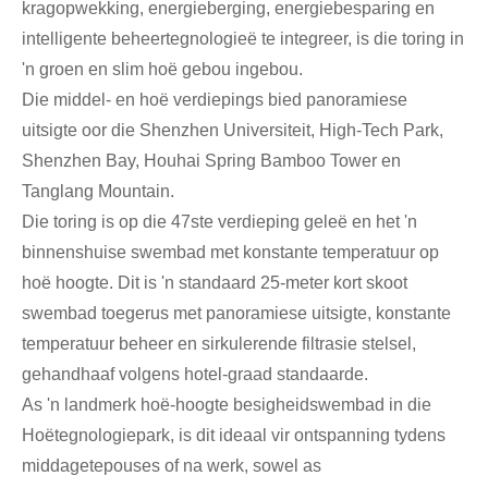
kragopwekking, energieberging, energiebesparing en
intelligente beheertegnologieë te integreer, is die toring in
'n groen en slim hoë gebou ingebou.
Die middel- en hoë verdiepings bied panoramiese
uitsigte oor die Shenzhen Universiteit, High-Tech Park,
Shenzhen Bay, Houhai Spring Bamboo Tower en
Tanglang Mountain.
Die toring is op die 47ste verdieping geleë en het 'n
binnenshuise swembad met konstante temperatuur op
hoë hoogte. Dit is 'n standaard 25-meter kort skoot
swembad toegerus met panoramiese uitsigte, konstante
temperatuur beheer en sirkulerende filtrasie stelsel,
gehandhaaf volgens hotel-graad standaarde.
As 'n landmerk hoë-hoogte besigheidswembad in die
Hoëtegnologiepark, is dit ideaal vir ontspanning tydens
middagetepouses of na werk, sowel as