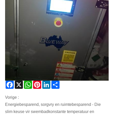
Facebook
X
WhatsApp
Pinterest
LinkedIn
Share
Vorige :
Energiebesparend, sorgvry en ruimtebesparend - Die
slim keuse vir swembadkonstante temperatuur en