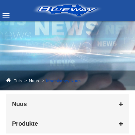
Tuis
Nuus
Maatskappy Nuus
Nuus
Produkte