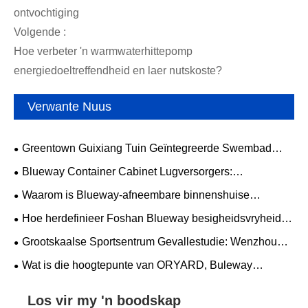
ontvochtiging
Volgende :
Hoe verbeter 'n warmwaterhittepomp
energiedoeltreffendheid en laer nutskoste?
Verwante Nuus
Greentown Guixiang Tuin Geïntegreerde Swembad
Ontvochtiging Hittepomp Installasie & Ingebruikneming
Blueway Container Cabinet Lugversorgers:
Projek voltooi
doelgeboude termiese bestuur vir verseëlde omhulsels
Waarom is Blueway-afneembare binnenshuise
buite
swembad 'n perfekte pasmaat vir luukse villa's in
Hoe herdefinieer Foshan Blueway besigheidsvryheid
Songshan Lake?
op hoë hoogte met sy landmerk-swembadprojek by
Grootskaalse Sportsentrum Gevallestudie: Wenzhou
Shenzhen se China Chuneng-toring?
Gimnasium
Wat is die hoogtepunte van ORYARD, Buleway
Business Travel se debuut luukse stedelike oordhotel in
Changsha?
Los vir my 'n boodskap