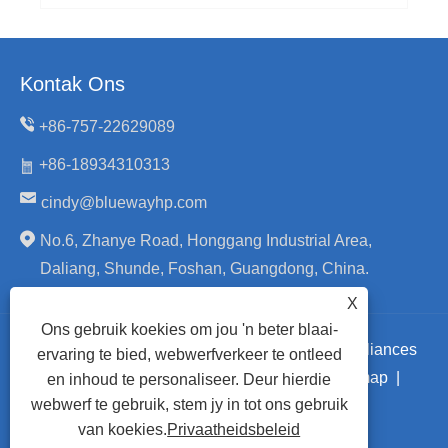
Kontak Ons
+86-757-22629089
+86-18934310313
cindy@bluewayhp.com
No.6, Zhanye Road, Honggang Industrial Area,
Daliang, Shunde, Foshan, Guangdong, China.
X
Ons gebruik koekies om jou 'n beter blaai-
Kopiereg © 2024 Foshan Blueway Electric Appliances
ervaring te bied, webwerfverkeer te ontleed
Co., Ltd. Alle regte voorbehou.
Links
|
Sitemap
|
en inhoud te personaliseer. Deur hierdie
webwerf te gebruik, stem jy in tot ons gebruik
RSS
|
XML
|
Privaatheidsbeleid
|
van koekies.
Privaatheidsbeleid