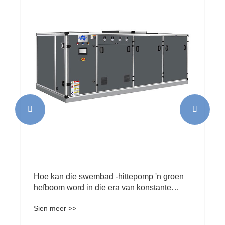


Hoe kan die swembad -hittepomp 'n groen
hefboom word in die era van konstante
temperatuur?
Sien meer >>